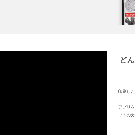
どん
印刷し
アプリ
ットの