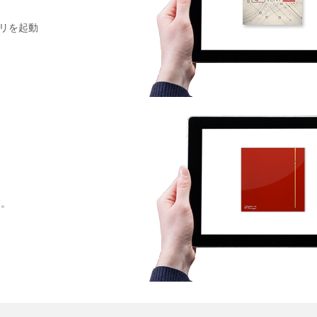
リを起動
す。