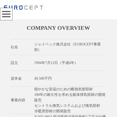
COMPANY OVERVIEW
ジェイベック株式会社（EUROCEPT事業
社名
部）
設立
1994年7月12日（平成6年）
資本金
49,500千円
穏やかな室温のための断熱気密部材
100年の耐久性を求める躯体掃気部材の開発
事業内容
販売
セントラル換気システムおよび換気部材
冷暖房部材の開発販売
〒950-0863 新潟県新潟市卸新町1丁目2059番